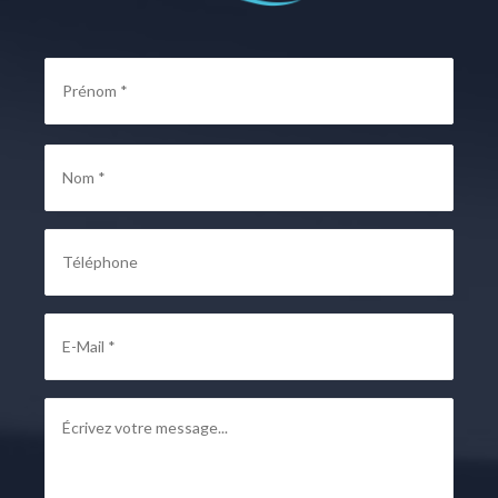
Nom
*
Préno
Nom
Téléphone
E-
mail
*
Message
*