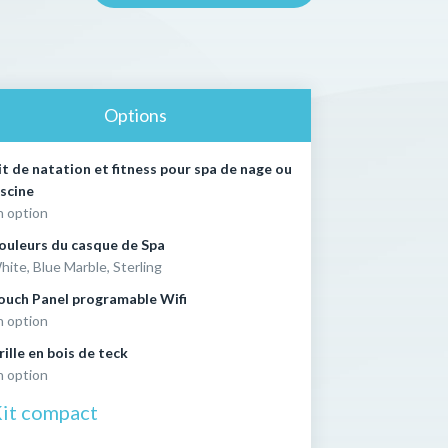
Options
it de natation et fitness pour spa de nage ou
iscine
n option
ouleurs du casque de Spa
hite, Blue Marble, Sterling
ouch Panel programable Wifi
n option
rille en bois de teck
n option
it compact