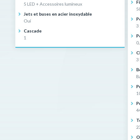
F
5 LED + Accessoires lumineux
5
Jets et buses en acier inoxydable
P
Oui
3
Cascade
P
1
0
C
3
B
B
P
1
P
4
T
2
O