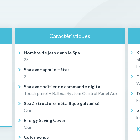
Caractéristiques
Nombre de jets dans le Spa
K
28
p
E
Spa avec appuie-têtes
2
C
W
Spa avec boîtier de commande digital
Touch panel + Balboa System Control Panel Aux
T
E
Spa à structure métallique galvanisé
Oui
G
E
Energy Saving Cover
Oui
K
Color Sense