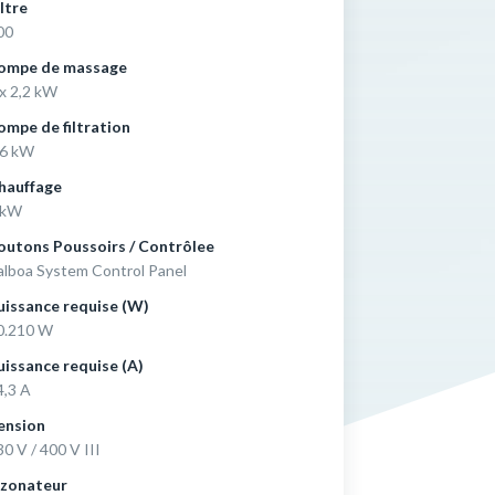
iltre
00
ompe de massage
 x 2,2 kW
ompe de filtration
,6 kW
hauffage
 kW
outons Poussoirs / Contrôlee
alboa System Control Panel
uissance requise (W)
0.210 W
uissance requise (A)
4,3 A
ension
30 V / 400 V III
zonateur