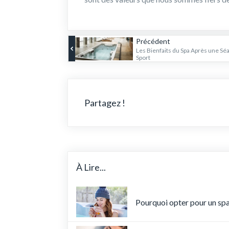
Précédent
Les Bienfaits du Spa Après une Sé
Sport
Partagez !
À Lire...
Pourquoi opter pour un spa e