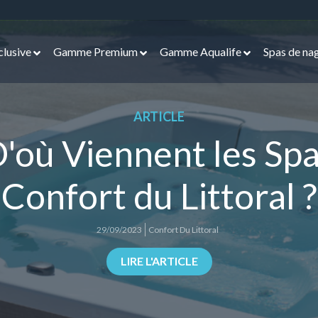
lusive
Gamme Premium
Gamme Aqualife
Spas de na
ARTICLE
'où Viennent les Sp
Confort du Littoral ?
29/09/2023
Confort Du Littoral
LIRE L'ARTICLE