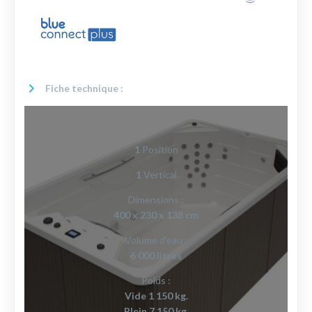
Fiche technique :
1
Position
1
Vertical
Dimensions :
400 x 230 x 138 cm
Volume d'eau :
6 000 litres
Poids :
Vide 1 150 kg.
Plein 7 150 kg.