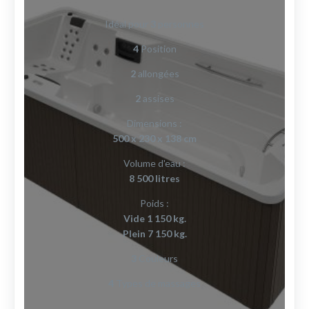
Idéal pour
3
personnes
4
Position
2
allongées
2
assises
Dimensions :
500 x 230 x 138 cm
Volume d'eau :
8 500 litres
Poids :
Vide 1 150 kg.
Plein 7 150 kg.
3
Couleurs
4
Types de massages