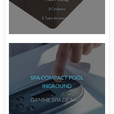
3
Couleurs
1
Type de massage
SPA COMPACT POOL
INGROUND
GAMME SPA DE NAGE