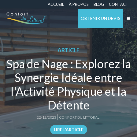
ACCUEIL
À PROPOS
BLOG
CONTACT
OBTENIR UN DEVIS
ARTICLE
Spa de Nage : Explorez la
Synergie Idéale entre
l'Activité Physique et la
Détente
22/12/2023
CONFORT DU LITTORAL
LIRE L'ARTICLE